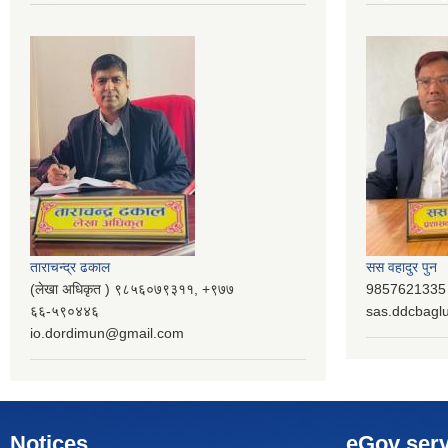
ताराचन्द्र ढकाल
सस वहादुर पुन
(लेखा अधिकृत ) ९८५६०७९३११, ‌‍‍+९७७
9857621335 (
६६-५९०४४६
sas.ddcbag
io.dordimun@gmail.com
Notices
eGov serv