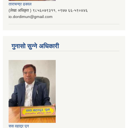
ताराचन्द्र ढकाल
(लेखा अधिकृत ) ९८५६०७९३११, ‌‍‍+९७७ ६६-५९०४४६
io.dordimun@gmail.com
गुनासो सुन्ने अधिकारी
सस वहादुर पुन