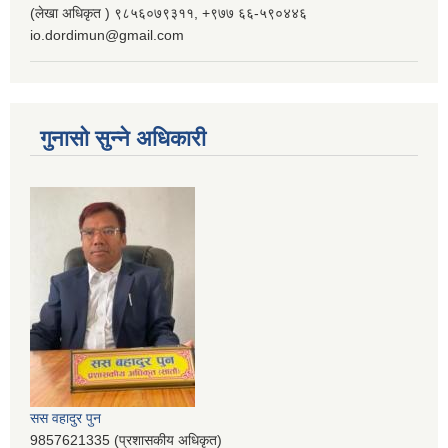
(लेखा अधिकृत ) ९८५६०७९३११, ‌‍‍+९७७ ६६-५९०४४६
io.dordimun@gmail.com
गुनासो सुन्ने अधिकारी
सस वहादुर पुन
9857621335 (प्रशासकीय अधिकृत)