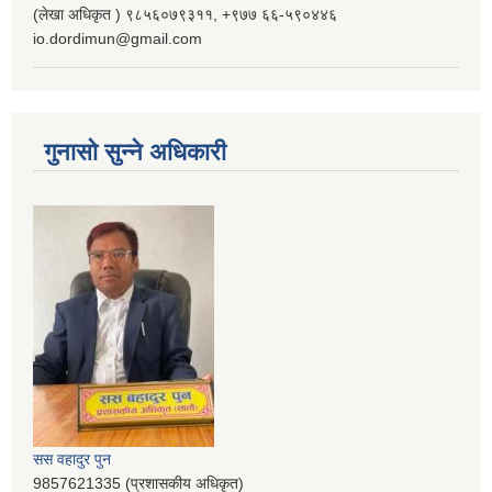
(लेखा अधिकृत ) ९८५६०७९३११, ‌‍‍+९७७ ६६-५९०४४६
io.dordimun@gmail.com
गुनासो सुन्ने अधिकारी
सस वहादुर पुन
9857621335 (प्रशासकीय अधिकृत)