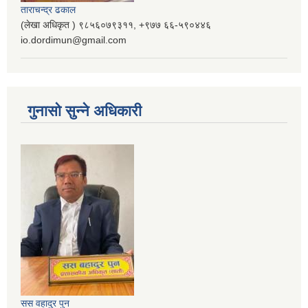
ताराचन्द्र ढकाल
(लेखा अधिकृत ) ९८५६०७९३११, ‌‍‍+९७७ ६६-५९०४४६
io.dordimun@gmail.com
गुनासो सुन्ने अधिकारी
सस वहादुर पुन