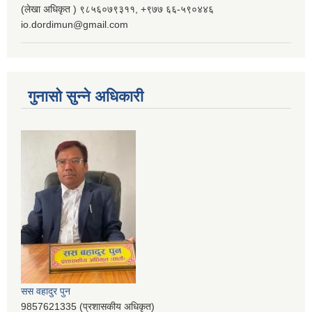
(लेखा अधिकृत ) ९८५६०७९३११, ‌‍‍+९७७ ६६-५९०४४६
io.dordimun@gmail.com
गुनासो सुन्ने अधिकारी
सस वहादुर पुन
9857621335 (प्रशासकीय अधिकृत)