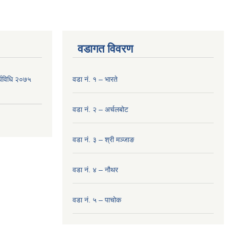
वडागत विवरण
र्यविधि २०७५
वडा नं. १ – भारते
वडा नं. २ – अर्चलबोट
वडा नं. ३ – श्री मञ्‍जाङ
वडा नं. ४ – नौथर
वडा नं. ५ – पाचोक