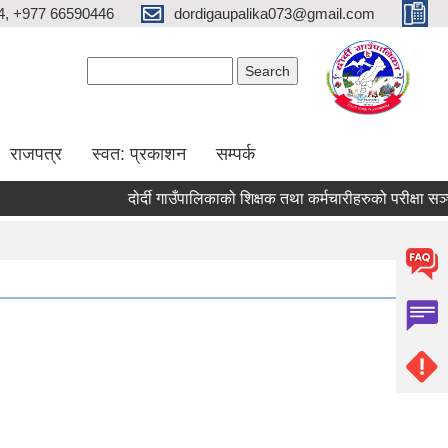
4, +977 66590446
dordigaupalika073@gmail.com
Search form
Search
राजपत्र
स्वत: प्रकाशन
सम्पर्क
दोर्दी गाउँपालिकाको शिक्षक तथा कर्मचारीहरुको परीक्षा सञ्चालन 