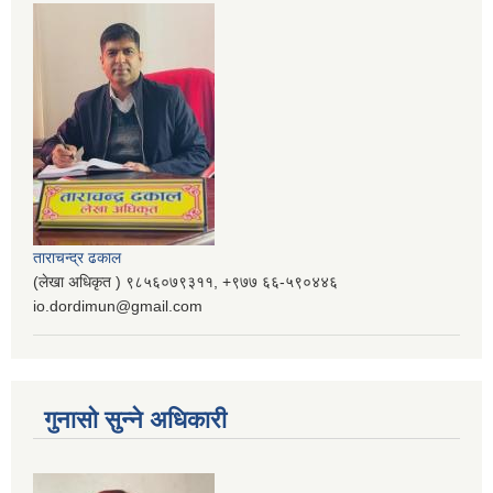
ताराचन्द्र ढकाल
(लेखा अधिकृत ) ९८५६०७९३११, ‌‍‍+९७७ ६६-५९०४४६
io.dordimun@gmail.com
गुनासो सुन्ने अधिकारी