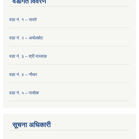
वडागत विवरण
वडा नं. १ – भारते
वडा नं. २ – अर्चलबोट
वडा नं. ३ – श्री मञ्‍जाङ
वडा नं. ४ – नौथर
वडा नं. ५ – पाचोक
सूचना अधिकारी