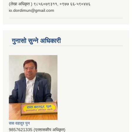
(लेखा अधिकृत ) ९८५६०७९३११, ‌‍‍+९७७ ६६-५९०४४६
io.dordimun@gmail.com
गुनासो सुन्ने अधिकारी
सस वहादुर पुन
9857621335 (प्रशासकीय अधिकृत)