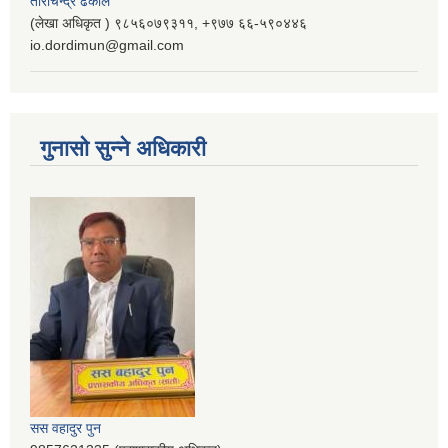
ताराचन्द्र ढकाल
(लेखा अधिकृत ) ९८५६०७९३११, ‌‍‍+९७७ ६६-५९०४४६
io.dordimun@gmail.com
गुनासो सुन्ने अधिकारी
सस वहादुर पुन