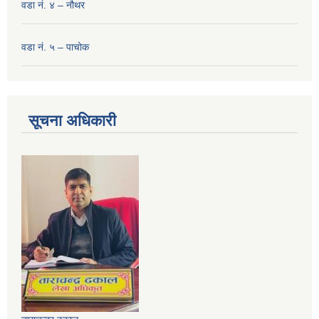
वडा नं. ४ – नौथर
वडा नं. ५ – पाचोक
सूचना अधिकारी