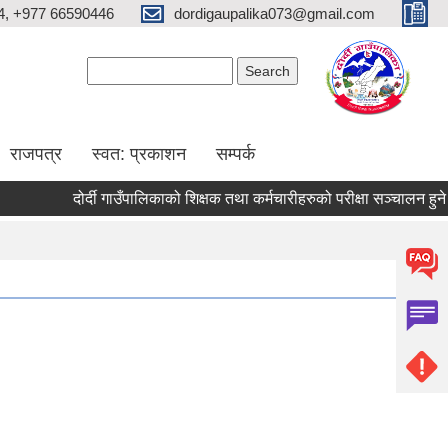
4, +977 66590446
dordigaupalika073@gmail.com
Search form
Search
राजपत्र
स्वत: प्रकाशन
सम्पर्क
दोर्दी गाउँपालिकाको शिक्षक तथा कर्मचारीहरुको परीक्षा सञ्चालन हुने सम्ब