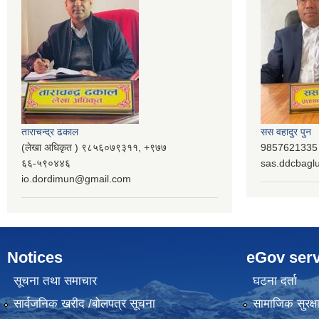
ताराचन्द्र ढकाल
सस वहादुर पुन
(लेखा अधिकृत ) ९८५६०७९३११, ‌‍‍+९७७
9857621335 (
६६-५९०४४६
sas.ddcbag
io.dordimun@gmail.com
Notices
eGov serv
सूचना तथा समाचार
घटना दर्ता
सार्वजनिक खरीद /बोलपत्र सूचना
सामाजिक सुरक्ष