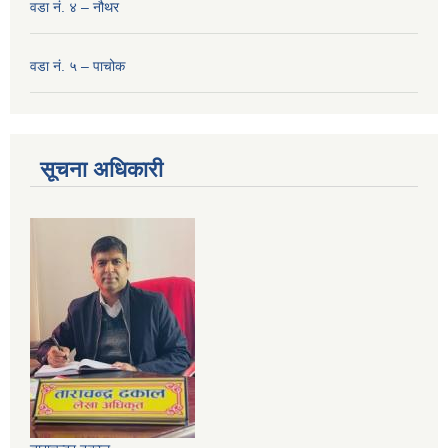
वडा नं. ४ – नौथर
वडा नं. ५ – पाचोक
सूचना अधिकारी