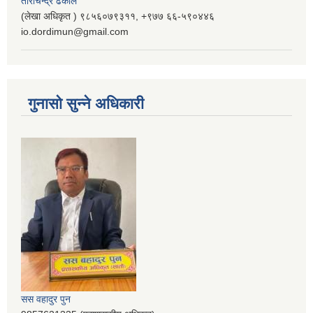
ताराचन्द्र ढकाल
(लेखा अधिकृत ) ९८५६०७९३११, ‌‍‍+९७७ ६६-५९०४४६
io.dordimun@gmail.com
गुनासो सुन्ने अधिकारी
सस वहादुर पुन