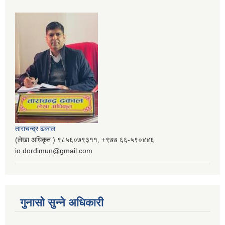
ताराचन्द्र ढकाल
(लेखा अधिकृत ) ९८५६०७९३११, ‌‍‍+९७७ ६६-५९०४४६
io.dordimun@gmail.com
गुनासो सुन्ने अधिकारी