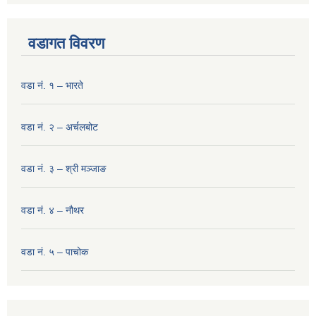
वडागत विवरण
वडा नं. १ – भारते
वडा नं. २ – अर्चलबोट
वडा नं. ३ – श्री मञ्‍जाङ
वडा नं. ४ – नौथर
वडा नं. ५ – पाचोक