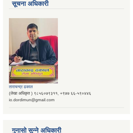
सूचना अधिकारी
ताराचन्द्र ढकाल
(लेखा अधिकृत ) ९८५६०७९३११, ‌‍‍+९७७ ६६-५९०४४६
io.dordimun@gmail.com
गुनासो सुन्ने अधिकारी